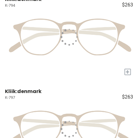
$263
K-794
+
Kliik:denmark
$263
K-797