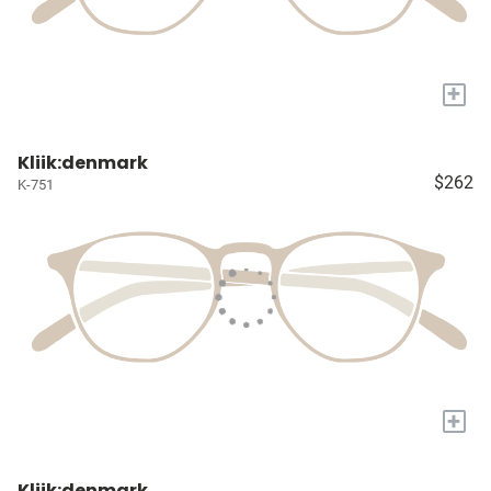
+
Kliik:denmark
$262
K-751
+
Kliik:denmark