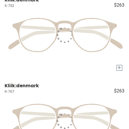
$263
K-752
+
Kliik:denmark
$263
K-767