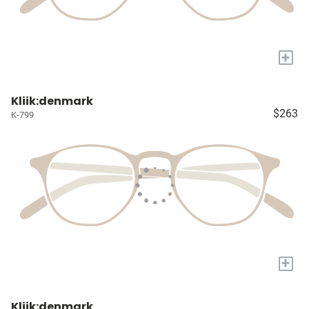
+
Kliik:denmark
$263
K-799
+
Kliik:denmark