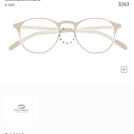
$263
K-806
+