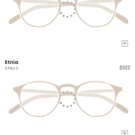
+
Etnia
$322
5 PAU O
+