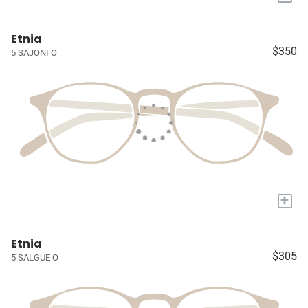
Etnia
$350
5 SAJONI O
+
Etnia
$305
5 SALGUE O