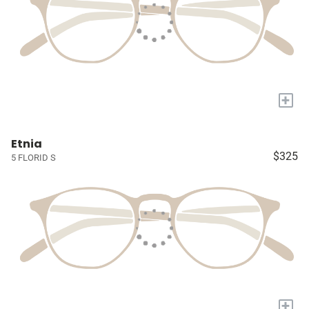
+
Etnia
$325
5 FLORID S
+