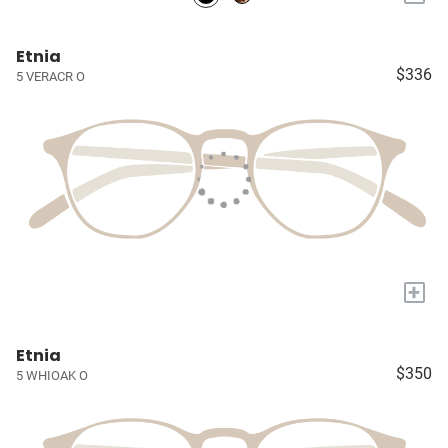
Etnia
$336
5 VERACR O
+
Etnia
$350
5 WHIOAK O