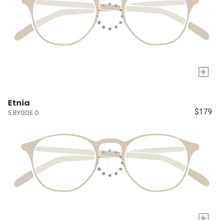
+
Etnia
$179
5 BYGGE O
+