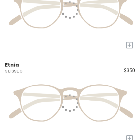
+
Etnia
$350
5 LISSE O
+