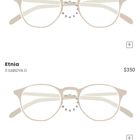
+
Etnia
$350
5 SABOYA O
+