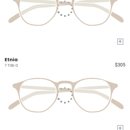
+
Etnia
$305
7 TIBI O
+