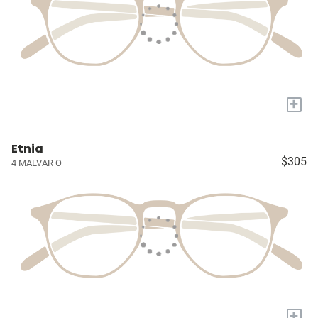
+
Etnia
$305
4 MALVAR O
+