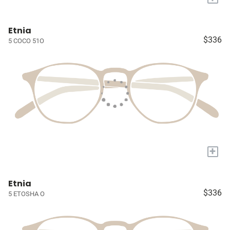
Etnia
$336
5 COCO 51O
+
Etnia
$336
5 ETOSHA O