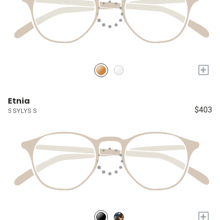
+
Etnia
$403
5 SYLYS S
+