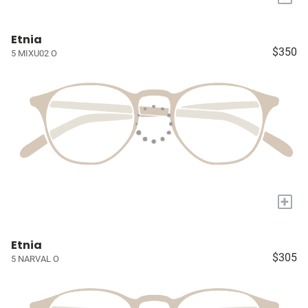
Etnia
$350
5 MIXU02 O
+
Etnia
$305
5 NARVAL O